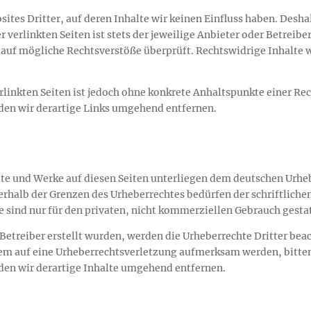
ites Dritter, auf deren Inhalte wir keinen Einfluss haben. Desh
verlinkten Seiten ist stets der jeweilige Anbieter oder Betreiber
auf mögliche Rechtsverstöße überprüft. Rechtswidrige Inhalte 
rlinkten Seiten ist jedoch ohne konkrete Anhaltspunkte einer Re
en wir derartige Links umgehend entfernen.
alte und Werke auf diesen Seiten unterliegen dem deutschen Urhe
erhalb der Grenzen des Urheberrechtes bedürfen der schriftlich
e sind nur für den privaten, nicht kommerziellen Gebrauch gestat
m Betreiber erstellt wurden, werden die Urheberrechte Dritter bea
zdem auf eine Urheberrechtsverletzung aufmerksam werden, bitte
en wir derartige Inhalte umgehend entfernen.