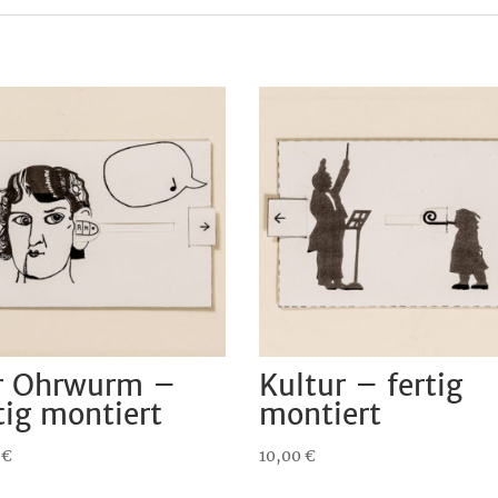
r Ohrwurm –
Kultur – fertig
tig montiert
montiert
0
€
10,00
€