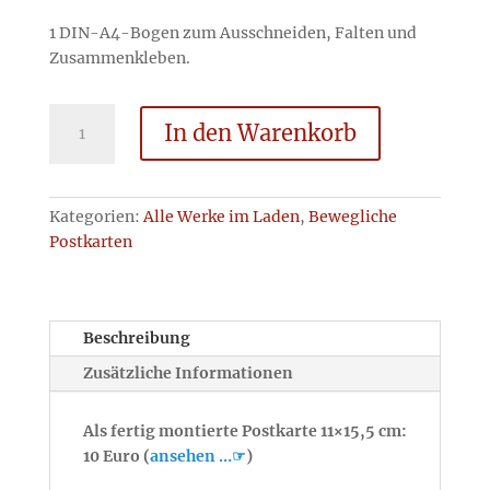
1 DIN-A4-Bogen zum Ausschneiden, Falten und
Zusammenkleben.
Der
In den Warenkorb
Indianer
-
Bausatz
Menge
Kategorien:
Alle Werke im Laden
,
Bewegliche
Postkarten
Beschreibung
Zusätzliche Informationen
Als fertig montierte Postkarte 11×15,5 cm:
10 Euro (
ansehen …☞
)