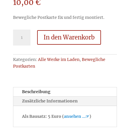
10,00
€
Bewegliche Postkarte fix und fertig montiert.
Der
In den Warenkorb
Indianer
-
fertig
montiert
Kategorien:
Alle Werke im Laden
,
Bewegliche
Menge
Postkarten
Beschreibung
Zusätzliche Informationen
Als Bausatz: 5 Euro (
ansehen …☞
)