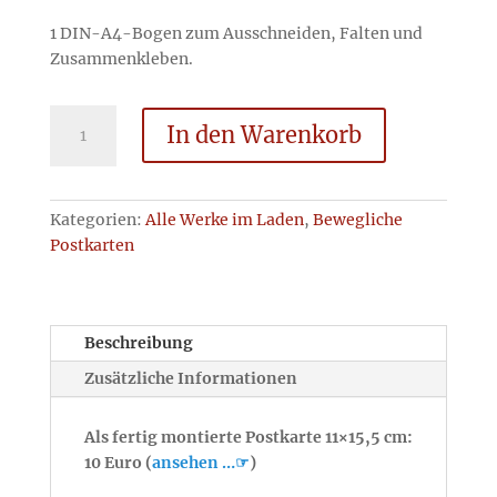
1 DIN-A4-Bogen zum Ausschneiden, Falten und
Zusammenkleben.
Der
In den Warenkorb
Ohrwurm
-
Bausatz
Menge
Kategorien:
Alle Werke im Laden
,
Bewegliche
Postkarten
Beschreibung
Zusätzliche Informationen
Als fertig montierte Postkarte 11×15,5 cm:
10 Euro (
ansehen …☞
)