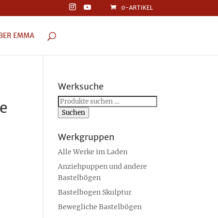
0-ARTIKEL
BER EMMA
Werksuche
Suchen
le
nach:
Suchen
Werkgruppen
Alle Werke im Laden
Anziehpuppen und andere
Bastelbögen
Bastelbogen Skulptur
Bewegliche Bastelbögen