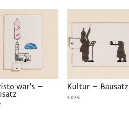
isto war’s –
Kultur – Bausatz
usatz
5,00
€
€