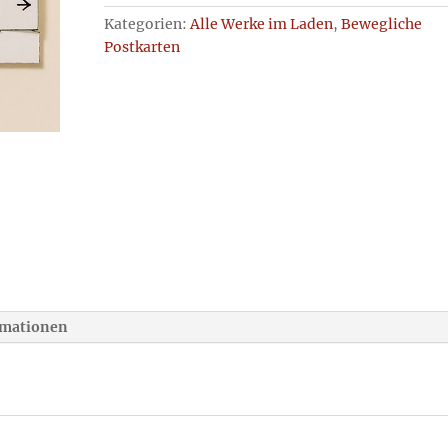
fertig
Kategorien:
Alle Werke im Laden
,
Bewegliche
montiert
Postkarten
Menge
rmationen