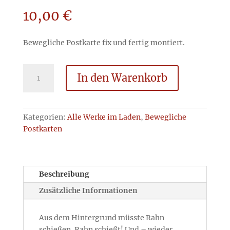
10,00
€
Bewegliche Postkarte fix und fertig montiert.
Rahn
In den Warenkorb
müsste
schießen
-
fertig
Kategorien:
Alle Werke im Laden
,
Bewegliche
montiert
Postkarten
Menge
Beschreibung
Zusätzliche Informationen
Aus dem Hintergrund müsste Rahn
schießen. Rahn schießt! Und – wieder