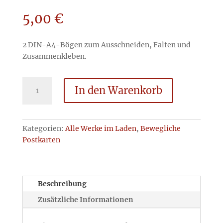
5,00
€
2 DIN-A4-Bögen zum Ausschneiden, Falten und
Zusammenkleben.
Wer
In den Warenkorb
will
schon
Nasenaffen
knutschen
Kategorien:
Alle Werke im Laden
,
Bewegliche
–
Postkarten
Bausatz
Menge
Beschreibung
Zusätzliche Informationen