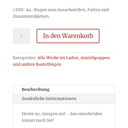
1 DIN-A4-Bogen zum Ausschneiden, Falten und
Zusammenkleben.
Ladenschild
In den Warenkorb
geöffnet
–
geschlossen
Menge
Kategorien:
Alle Werke im Laden
,
Anziehpuppen
und andere Bastelbögen
Beschreibung
Zusätzliche Informationen
Heute zu, morgen auf – das entscheiden
immer noch Sie!