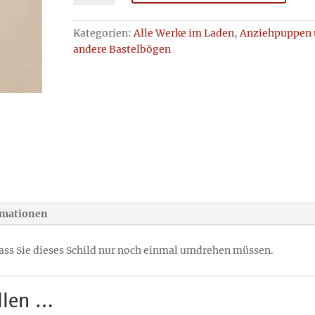
–
insolvent
Kategorien:
Alle Werke im Laden
,
Anziehpuppen
Menge
andere Bastelbögen
rmationen
 dass Sie dieses Schild nur noch einmal umdrehen müssen.
llen …